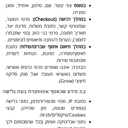
בטופס
צור קשר: שם, טלפון, אימייל, ותוכן
הפנייה.
במהלך רכישה
(Checkout):
פרטי המוצר,
שם/פרטי קשר, כתובת משלוח, מדינת יעד,
תאריך חתונה, פרטי בני הזוג (כפי שתבחרו
למסור), הערות להזמנה ותיאומים לוגיסטיים.
במהלך תיאום איסוף שברים/שילוח:
כתובת
לאיסוף/מסירה, זמינות, הנחיות לשליח,
ותכתובות שירות.
הבהרה: איננו שומרים פרטי כרטיס אשראי;
תשלום באשראי מעובד אצל ספק סליקה
חיצוני (Grow).
3.2 מידע שנאסף אוטומטית בעת גלישה
כתובת IP, מזהי מכשיר/דפדפן, נתוני גלישה
(עמודים שנצפו, זמן שהייה), קבצי
Cookies/פיקסלים/תגיות.
נתוני אנליטיקה ושיווק (ככל שהסכמתם לכך