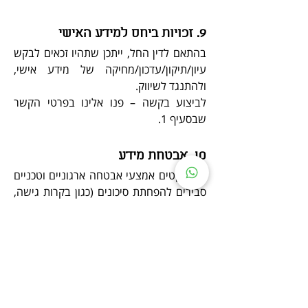
9. זכויות ביחס למידע האישי
בהתאם לדין החל, ייתכן שתהיו זכאים לבקש
עיון/תיקון/עדכון/מחיקה של מידע אישי,
ולהתנגד לשיווק.
לביצוע בקשה – פנו אלינו בפרטי הקשר
שבסעיף 1.
10. אבטחת מידע
אנו נוקטים אמצעי אבטחה ארגוניים וטכניים
סבירים להפחתת סיכונים (כגון בקרות גישה,
הרשאות, ואמצעים הזמינים בפלטפורמת
Wix/ספקים). יחד עם זאת, אין מערכת חסינה
לחלוטין.
11.כשירות משפטית והגבלת גיל
הרכישה באתר והשימוש בשירותי החברה