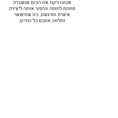
אנחנו ניקח את הכוס שנשברה
מתחת לחופה ונהפוך אותה ליצירה
אישית ומרגשת, כזו שתישאר
ותלווה אתכם כל החיים.
אנחנו לוקחים את שברי הזכוכית
שנשברו ברגע המרגש ביותר שלכם
מתחת לחופה
והופכים אותם ליצירה אישית וייחודית
שתלווה אתכם לכל החיים.
הזכוכית אולי נשברה - אבל הרגע,
הרגש והזיכרון יישמרו לעד.
בדיוק רב ובעבודת יד, אנחנו משמרים
את שברי הזכוכית בתוך יצירה נקייה
ואלגנטית,
כך שהזיכרונות מהיום שבו התחיל
הסיפור שלכם ימשיכו לחיות איתכם
יום־יום.